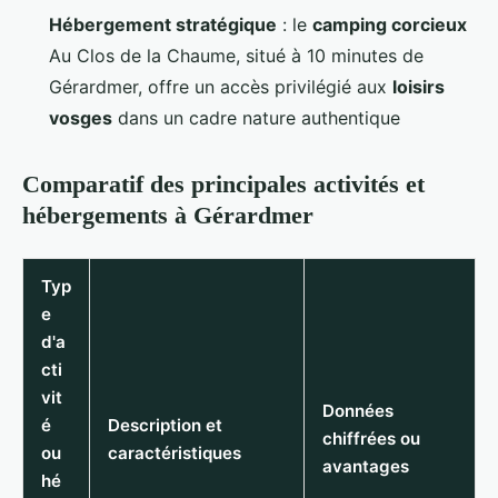
Hébergement stratégique
: le
camping corcieux
Au Clos de la Chaume, situé à 10 minutes de
Gérardmer, offre un accès privilégié aux
loisirs
vosges
dans un cadre nature authentique
Comparatif des principales activités et
hébergements à Gérardmer
Typ
e
d'a
cti
vit
Données
é
Description et
chiffrées ou
ou
caractéristiques
avantages
hé