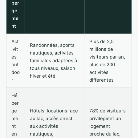
ber
ge
me
nt
Act
Plus de 2,5
Randonnées, sports
ivit
millions de
nautiques, activités
és
visiteurs par an,
familiales adaptées à
out
plus de 200
tous niveaux, saison
doo
activités
hiver et été
r
différentes
Hé
ber
ge
Hôtels, locations face
78% de visiteurs
me
au lac, accès direct
privilégient un
nt
aux activités
logement
en
nautiques,
proche du lac,